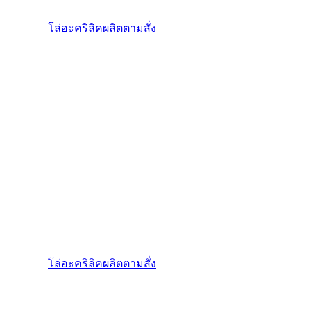
โล่อะคริลิคผลิตตามสั่ง
โล่อะคริลิคผลิตตามสั่ง