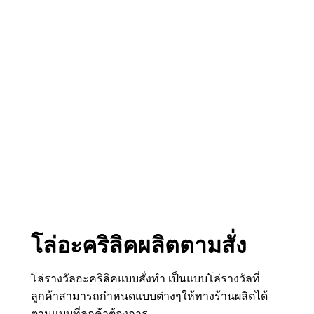
โล่อะคริลิคผลิตตามสั่ง
โล่รางวัลอะคริลิคแบบสั่งทำ เป็นแบบโล่รางวัลที่
ลูกค้าสามารถกำหนดแบบต่างๆให้ทางร้านผลิตได้
ตามแบบที่ลูกค้าต้องการ