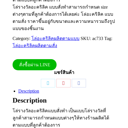
โล่รางวัลอะคริลิค แบบสั่งทำสามารถกำหนด size
ต่างๆตามที่ลูกค้าต้องการได้เลยค่ะ โล่อะคริลิค แบบ
ตามสั่ง ราคาขึ้นอยู่กับขนาดและความหนารวมถึงรูป
แบบของชิ้นงาน
Category:
โล่อะคริลิคผลิตตามแบบ
SKU:
ac733
Tag:
โล่อะคริลิคผลิตตามสั่ง
สั่งซื้อผ่าน LINE
แชร์สินค้า
Share
Share
Share
Description
on
on
on
Description
Twitter
Pinterest
Facebook
โล่รางวัลอะคริลิคแบบสั่งทำ เป็นแบบโล่รางวัลที่
ลูกค้าสามารถกำหนดแบบต่างๆให้ทางร้านผลิตได้
ตามแบบที่ลูกค้าต้องการ