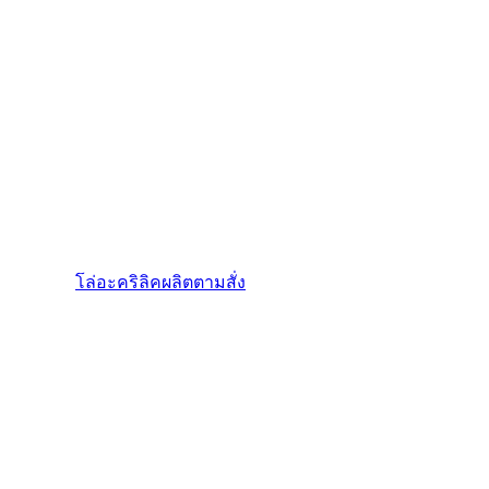
โล่อะคริลิคผลิตตามสั่ง