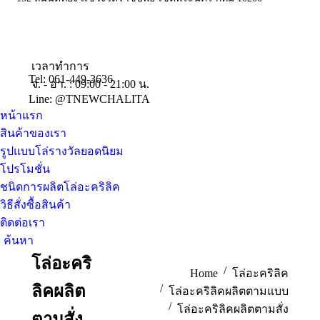
Faceb
Ma
เวลาทำการ
Tel: 061-449-3636
จ. - อา. : 09:00 - 21:00 น.
Line: @TNEWCHALITA
หน้าแรก
สินค้าของเรา
รูปแบบโล่รางวัลยอดนิยม
โปรโมชั่น
ชนิดการผลิตโล่อะคริลิค
วิธีสั่งซื้อสินค้า
ติดต่อเรา
Search:
ค้นหา
โล่อะคริ
You are here:
Home
โล่อะคริลิค
ลิคผลิต
โล่อะคริลิคผลิตตามแบบ
โล่อะคริลิคผลิตตามสั่ง
ตามสั่ง