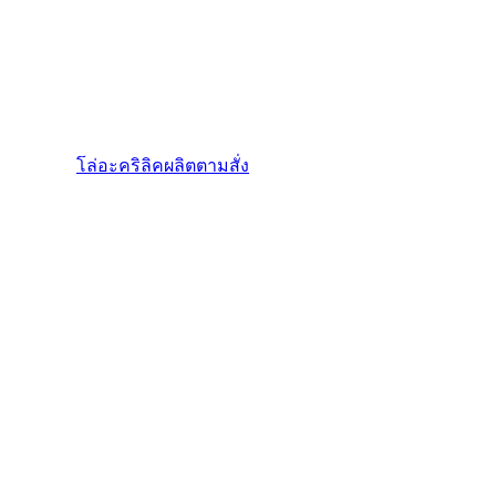
โล่อะคริลิคผลิตตามสั่ง