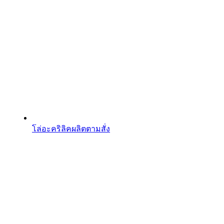
โล่อะคริลิคผลิตตามสั่ง