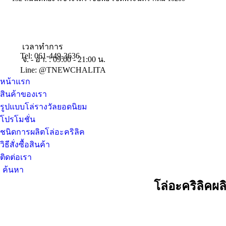
เวลาทำการ
Tel: 061-449-3636
จ. - อา. : 09:00 - 21:00 น.
Line: @TNEWCHALITA
หน้าแรก
สินค้าของเรา
รูปแบบโล่รางวัลยอดนิยม
โปรโมชั่น
ชนิดการผลิตโล่อะคริลิค
วิธีสั่งซื้อสินค้า
ติดต่อเรา
Search:
ค้นหา
โล่อะคริลิคผล