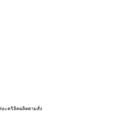
Facebo
Ma
ล่อะคริลิคผลิตตามสั่ง