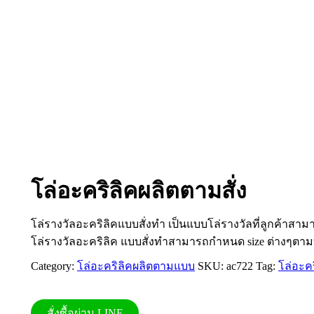
โล่อะคริลิคผลิตตามสั่ง
โล่รางวัลอะคริลิคแบบสั่งทำ เป็นแบบโล่รางวัลที่ลูกค้าส
โล่รางวัลอะคริลิค แบบสั่งทำสามารถกำหนด size ต่างๆตามท
Category:
โล่อะคริลิคผลิตตามแบบ
SKU:
ac722
Tag:
โล่อะคร
สั่งซื้อผ่าน LINE