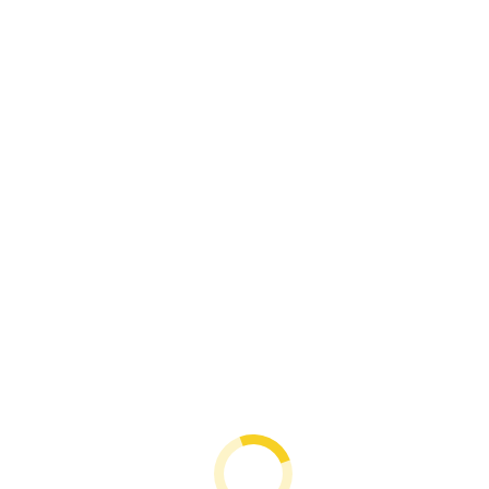
กำหนดแบบต่างๆให้ทางร้านผลิตได้ตามแบบที่ลูกค้าต้องการ
กค้าต้องการได้เลยค่ะ โล่อะคริลิค แบบตามสั่ง ราคาขึ้นอยู่กับ
ลิตตามสั่ง