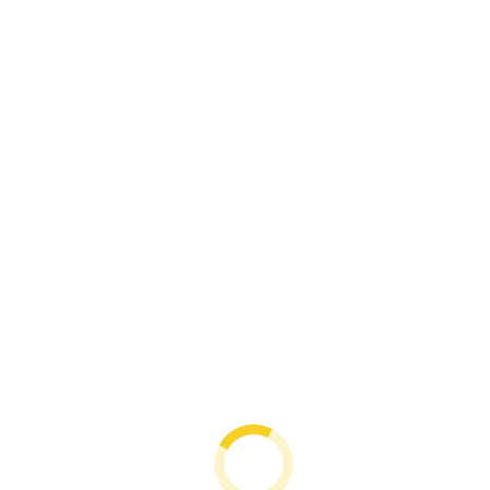
โล่อะคริลิคผลิตตามสั่ง