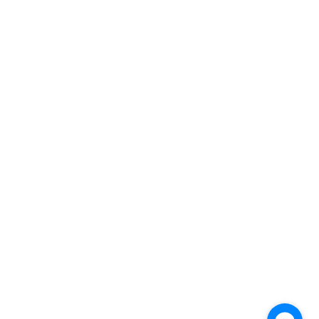
โล่อะคริลิคผลิตตามสั่ง
Copyright © 2020 Tnewchalita | All rights reserved.
© Seven Store 2015-2020. All rights reserved.
Go to Top