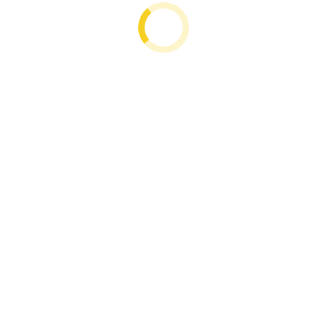
โล่อะคริลิคผลิตตามสั่ง