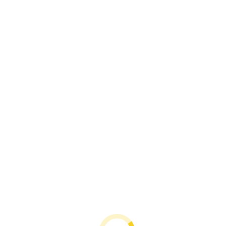
โล่อะคริลิคผลิตตามสั่ง