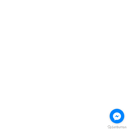
โล่อะคริลิคผลิตตามสั่ง
Copyright © 2020 Tnewchalita | All rights reserved.
© Seven Store 2015-2020. All rights reserved.
Go to Top