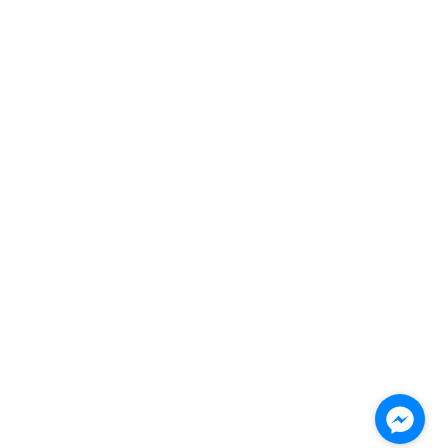
โล่อะคริลิคผลิตตามสั่ง
Copyright © 2020 Tnewchalita | All rights reserved.
© Seven Store 2015-2020. All rights reserved.
Go
to
Top