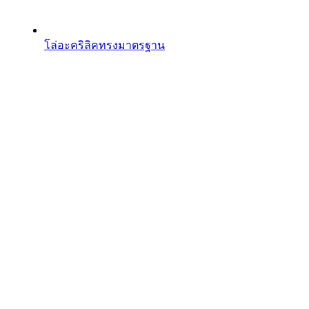
โล่อะคริลิคทรงมาตรฐาน