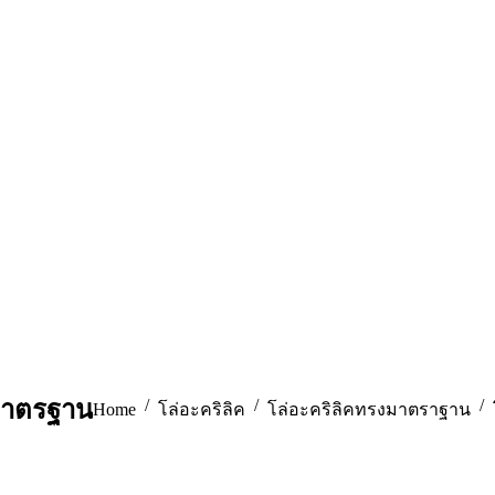
มาตรฐาน
You are here:
Home
โล่อะคริลิค
โล่อะคริลิคทรงมาตราฐาน