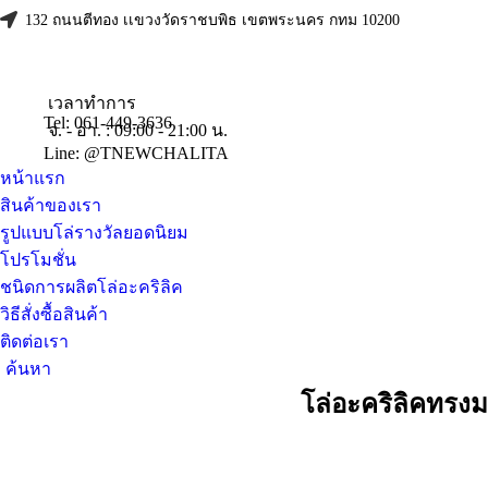
132 ถนนตีทอง เเขวงวัดราชบพิธ เขตพระนคร กทม 10200
เวลาทำการ
Tel: 061-449-3636
จ. - อา. : 09:00 - 21:00 น.
Line: @TNEWCHALITA
หน้าแรก
สินค้าของเรา
รูปแบบโล่รางวัลยอดนิยม
โปรโมชั่น
ชนิดการผลิตโล่อะคริลิค
วิธีสั่งซื้อสินค้า
ติดต่อเรา
Search:
ค้นหา
โล่อะคริลิคทรง